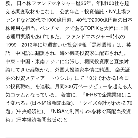
務。 日本株ファンドマネジャー歴25年。年間100社を超
える調査取材をこなし、公的年金・投資信託・NY上場フ
ァンドなど20代で1000億円超、40代で2000億円超の日本
株運用を担当。ベンチマークであるTOPIXを大幅に上回
る運用実績をあげてきた。 ファンドマネジャー時代の
1999―2013年に毎週書いた投資情報「黒潮週報」は、英
語・中国語に翻訳され、海外機関投資家に配布された。
中東・中国・東南アジアに出張し、機関投資家と直接対
談してきた経験から、外国人投資家事情に精通。 楽天証
券の投資メディア「トウシル」にて「3分でわかる! 今日
の投資戦略」を連載。月間200万ページビューを超える人
気コラムとなっている。 著書に、『IFRSで企業業績はこ
う変わる』(日本経済新聞出版)、『クイズ会計がわかる70
題』(中央経済社)、『NISAで利回り5%を稼ぐ高配当投資
術』(日本経済新聞出版)など