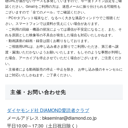
聴URLが届かないケースも多発していますので、今一度ドメイン設定をご確
認ください。Gmailをご利用の方は、迷惑メールに振り分けられる可能性も
ございますので「全てのメール」でご確認ください。
・PCやタブレット端末など、なるべく大きな液晶ウィンドウでご視聴くだ
さい。スマートフォンでは資料が見えにくい場合があります。
・ご利用の回線・機器の状況によっては通信が不安定になること、また、そ
れを原因とした映像等の不具合が発生した場合も対応いたしかねます。
・動画講座の録画・録音は固くお断りをしております。
・ご視聴用URLは、お申し込み者さま限りでご利用いただき、第三者へ譲
渡・漏洩いただかないようお願いいたします。もしそのような事態が判明し
た場合、アーカイブを停止させていただく場合がございます。ご注意くださ
い。
・主催者による動画販売の停止・中止を除き、 お申し込み後のキャンセルに
はご対応いたしかねます。ご了承ください。
主催・お問い合わせ先
ダイヤモンド社 DIAMOND愛読者クラブ
メールアドレス : bkseminar@diamond.co.jp
平日10:00～17:30（土日祝日除く）