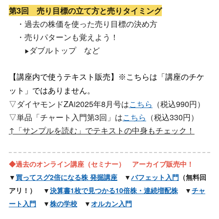
第3回 売り目標の立て方と売りタイミング
・過去の株価を使った売り目標の決め方
・売りパターンも覚えよう！
ダブルトップ など
▶
【講座内で使うテキスト販売】※こちらは「講座のチケ
ット」ではありません。
▽ダイヤモンドZAi2025年8月号は
こちら
（税込990円）
▽単品「チャート入門第3回」は
こちら
（税込330円）
↑「サンプルを読む」でテキストの中身もチェック！
◆過去のオンライン講座（セミナー） アーカイブ販売中！
▼
買ってスグ2倍になる株 発掘講座
▼
バフェット入門
（無料回
アリ！） ▼
決算書1枚で見つかる10倍株・連続増配株
▼
チャ
ート入門
▼
株の学校
▼
オルカン入門